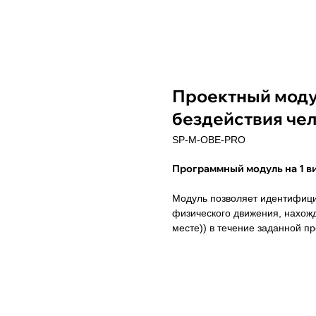
Проектный моду
бездействия че
SP-M-OBE-PRO
Программный модуль на 1 в
Модуль позволяет идентифицир
физического движения, нахожде
месте)) в течение заданной 