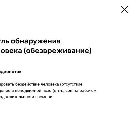
ль обнаружения
ловека (обезвреживание)
идеопоток
овать бездействие человека (отсутствие
ние в неподвижной позе (в т.ч., сон на рабочем
продолжительности времени